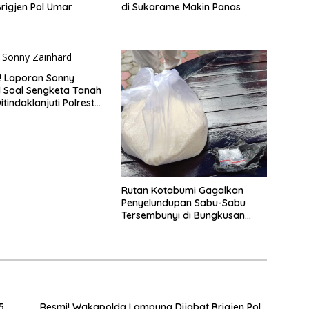
Brigjen Pol Umar
di Sukarame Makin Panas
! Laporan Sonny
 Soal Sengketa Tanah
tindaklanjuti Polresta
ampung
Rutan Kotabumi Gagalkan
Penyelundupan Sabu-Sabu
Tersembunyi di Bungkusan
Gula
5
Resmi! Wakapolda Lampung Dijabat Brigjen Pol