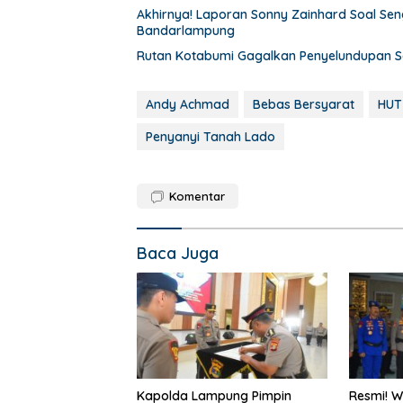
Akhirnya! Laporan Sonny Zainhard Soal Seng
Bandarlampung
Rutan Kotabumi Gagalkan Penyelundupan S
Andy Achmad
Bebas Bersyarat
HUT
Penyanyi Tanah Lado
Komentar
Baca Juga
Kapolda Lampung Pimpin
Resmi! 