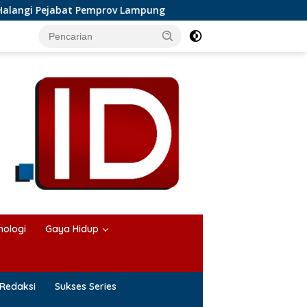
abat Pemprov Lampung
Perkembangan Bisnis Karangan Bu
nologi
Gaya Hidup
Redaksi
Sukses Series