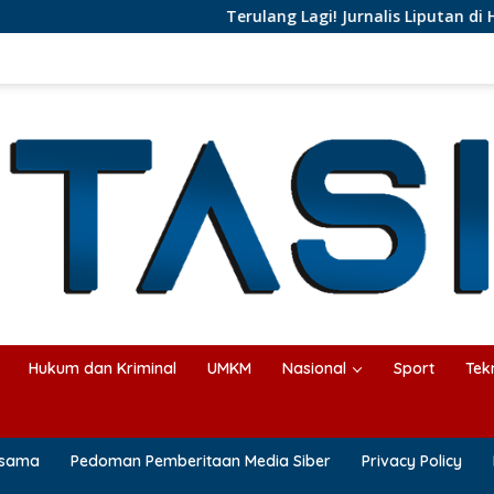
Terulang Lagi! Jurnalis Liputan di Halangi Pej
Hukum dan Kriminal
UMKM
Nasional
Sport
Tek
asama
Pedoman Pemberitaan Media Siber
Privacy Policy