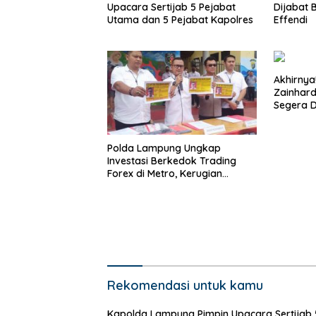
Upacara Sertijab 5 Pejabat
Dijabat 
Utama dan 5 Pejabat Kapolres
Effendi
Akhirnya
Zainhard
Segera Di
Bandarl
Polda Lampung Ungkap
Investasi Berkedok Trading
Forex di Metro, Kerugian
Ratusan Korban Capai Rp 66
Miliar
Rekomendasi untuk kamu
Kapolda Lampung Pimpin Upacara Sertijab 