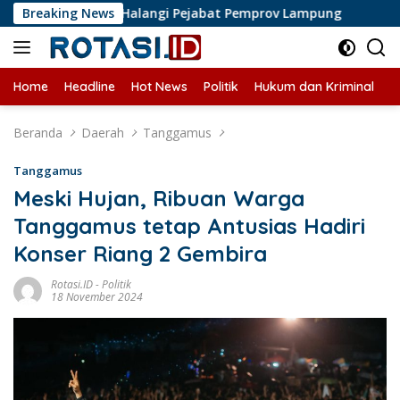
Langsung
Liputan di Halangi Pejabat Pemprov Lampung
Breaking News
Perkemban
ke
konten
Home
Headline
Hot News
Politik
Hukum dan Kriminal
U
Beranda
Daerah
Tanggamus
Tanggamus
Meski Hujan, Ribuan Warga
Tanggamus tetap Antusias Hadiri
Konser Riang 2 Gembira
Rotasi.ID
-
Politik
18 November 2024