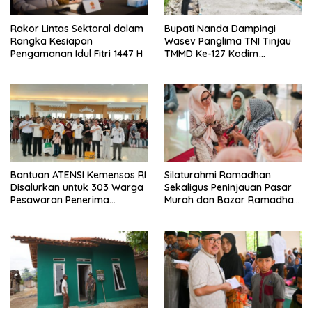
Rakor Lintas Sektoral dalam
Bupati Nanda Dampingi
Rangka Kesiapan
Wasev Panglima TNI Tinjau
Pengamanan Idul Fitri 1447 H
TMMD Ke-127 Kodim
0421/Lampung Selatan
Bantuan ATENSI Kemensos RI
Silaturahmi Ramadhan
Disalurkan untuk 303 Warga
Sekaligus Peninjauan Pasar
Pesawaran Penerima
Murah dan Bazar Ramadhan
Manfaat
di Kecamatan Tegineneng