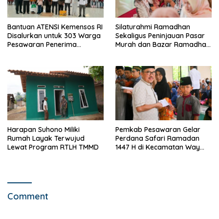
Bantuan ATENSI Kemensos RI
Silaturahmi Ramadhan
Disalurkan untuk 303 Warga
Sekaligus Peninjauan Pasar
Pesawaran Penerima
Murah dan Bazar Ramadhan
Manfaat
di Kecamatan Tegineneng
Harapan Suhono Miliki
Pemkab Pesawaran Gelar
Rumah Layak Terwujud
Perdana Safari Ramadan
Lewat Program RTLH TMMD
1447 H di Kecamatan Way
Khilau dan Way Lima
Comment