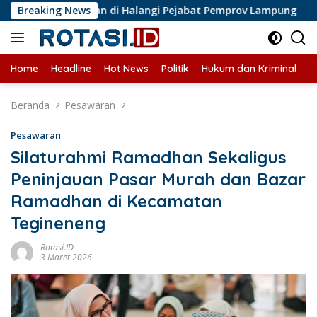
Langsung
lis Liputan di Halangi Pejabat Pemprov Lampung
Breaking News
Perkem
ke
konten
Home
Headline
Hot News
Politik
Hukum dan Kriminal
U
Beranda
Pesawaran
Pesawaran
Silaturahmi Ramadhan Sekaligus
Peninjauan Pasar Murah dan Bazar
Ramadhan di Kecamatan
Tegineneng
Rotasi.ID
3 Maret 2026