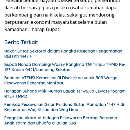
“Melalui pemberdayaan UMKM tersebut, pemerintah
daerah berharap para pelaku usaha rumahan dapat
berkembang dan naik kelas, sekaligus mendorong
perputaran ekonomi masyarakat selama bulan
Ramadhan,” harap Bupati.
Berita Terkait
Rakor Lintas Sektoral dalam Rangka Kesiapan Pengamanan
Idul Fitri 1447 H
Bupati Nanda Dampingi Wasev Panglima TNI Tinjau TMMD Ke-
127 Kodim 0421/Lampung Selatan
Bantuan ATENSI Kemensos RI Disalurkan untuk 303 Warga
Pesawaran Penerima Manfaat
Harapan Suhono Miliki Rumah Layak Terwujud Lewat Program
RTLH TMMD
Pemkab Pesawaran Gelar Perdana Safari Ramadan 1447 H di
Kecamatan Way Khilau dan Way Lima
Pengajian Akbar Al-Hidayah Pesawaran Berbagi Bersama
Anak Yatim dan Dhuafa di Bulan Suci