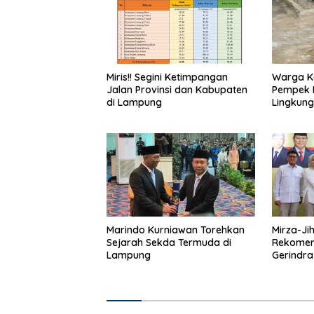
Miris!! Segini Ketimpangan
Warga K
Jalan Provinsi dan Kabupaten
Pempek 
di Lampung
Lingkung
Marindo Kurniawan Torehkan
Mirza-Ji
Sejarah Sekda Termuda di
Rekomen
Lampung
Gerindra