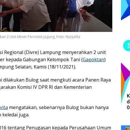
n 2 Unit Mesin Perontok Jagung, Foto: Nurjulilla
si Regional (Divre) Lampung menyerahkan 2 unit
ler kepada Gabungan Kelompok Tani (
Gapoktan
)
mpung Selatan, Kamis (18/11/2021).
i dilakukan Bulog saat mengkuti acara Panen Raya
arakan Komisi IV DPR RI dan Kementerian
vita
mengatakan, sebenarnya Bulog bukan hanya
 keledai juga.
8/2016 tentang Penugasan kepada Perusahaan Umum