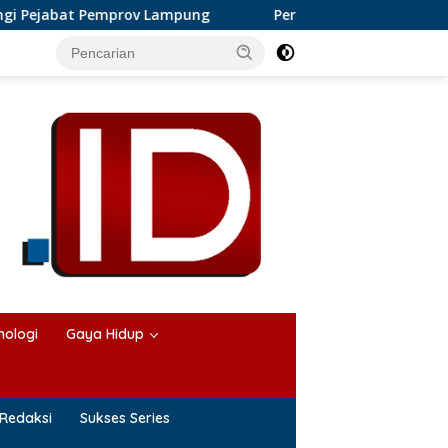
ov Lampung
Perkembangan Bisnis Karangan Bunga di La
nologi
Gaya Hidup
Redaksi
Sukses Series