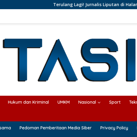
Terulang Lagi! Jurnalis Liputan di Halangi Pejabat Pempr
Hukum dan Kriminal
UMKM
Nasional
Sport
Tek
asama
Pedoman Pemberitaan Media Siber
Privacy Policy