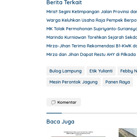
Berita Terkait
Miris!! Segini Ketimpangan Jalan Provinsi 
Warga Keluhkan Usaha Raja Pempek Berpote
MK Tolak Permohonan Supriyanto-Suriansya
Marindo Kurniawan Torehkan Sejarah Sekd
Mirza-Jihan Terima Rekomendasi B1-KWK da
Mirza dan Jihan Dapat Restu AHY di Pilkad
Bulog Lampung
Etik Yulianti
Febby N
Mesin Perontok Jagung
Panen Raya
Komentar
Baca Juga