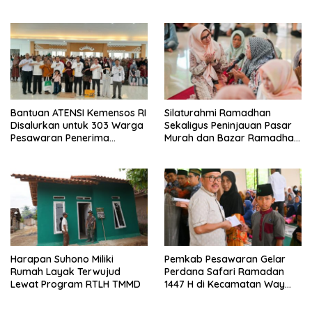
0421/Lampung Selatan
Bantuan ATENSI Kemensos RI
Silaturahmi Ramadhan
Disalurkan untuk 303 Warga
Sekaligus Peninjauan Pasar
Pesawaran Penerima
Murah dan Bazar Ramadhan
Manfaat
di Kecamatan Tegineneng
Harapan Suhono Miliki
Pemkab Pesawaran Gelar
Rumah Layak Terwujud
Perdana Safari Ramadan
Lewat Program RTLH TMMD
1447 H di Kecamatan Way
Khilau dan Way Lima