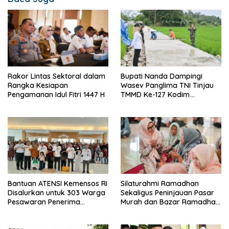
Rakor Lintas Sektoral dalam
Bupati Nanda Dampingi
Rangka Kesiapan
Wasev Panglima TNI Tinjau
Pengamanan Idul Fitri 1447 H
TMMD Ke-127 Kodim
0421/Lampung Selatan
Bantuan ATENSI Kemensos RI
Silaturahmi Ramadhan
Disalurkan untuk 303 Warga
Sekaligus Peninjauan Pasar
Pesawaran Penerima
Murah dan Bazar Ramadhan
Manfaat
di Kecamatan Tegineneng