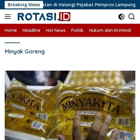
Langsung
i! Jurnalis Liputan di Halangi Pejabat Pemprov Lampung
Breaking News
ke
konten
Home
Headline
Hot News
Politik
Hukum dan Kriminal
U
Minyak Goreng