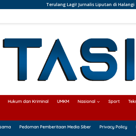
Terulang Lagi! Jurnalis Liputan di Halangi Pejab
Hukum dan Kriminal
UMKM
Nasional
Sport
Tek
asama
Pedoman Pemberitaan Media Siber
Privacy Policy