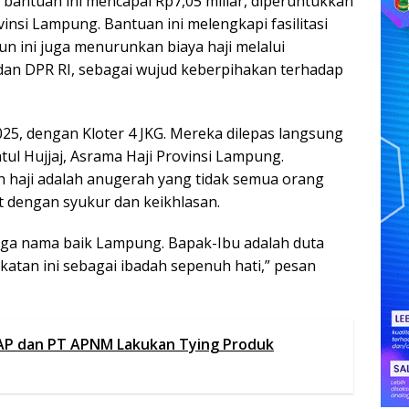
bantuan ini mencapai Rp7,05 miliar, diperuntukkan
vinsi Lampung. Bantuan ini melengkapi fasilitasi
un ini juga menurunkan biaya haji melalui
dan DPR RI, sebagai wujud keberpihakan terhadap
25, dengan Kloter 4 JKG. Mereka dilepas langsung
ul Hujjaj, Asrama Haji Provinsi Lampung.
haji adalah anugerah yang tidak semua orang
ut dengan syukur dan keikhlasan.
n jaga nama baik Lampung. Bapak-Ibu adalah duta
katan ini sebagai ibadah sepenuh hati,” pesan
AP dan PT APNM Lakukan Tying Produk