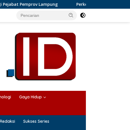
v Lampung
Perkembangan Bisnis Karangan Bunga di Lamp
nologi
Gaya Hidup
Redaksi
Sukses Series