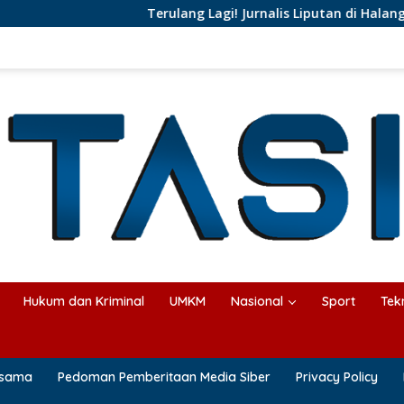
Terulang Lagi! Jurnalis Liputan di Halangi Pejabat Pempro
Hukum dan Kriminal
UMKM
Nasional
Sport
Tek
asama
Pedoman Pemberitaan Media Siber
Privacy Policy