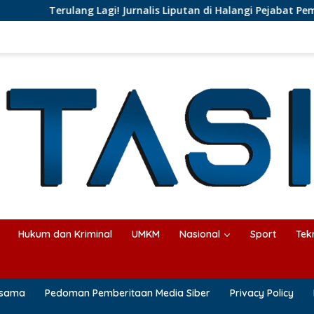
agi! Jurnalis Liputan di Halangi Pejabat Pemprov Lampung
Hukum dan Kriminal
UMKM
Nasional
Sport
Tek
asama
Pedoman Pemberitaan Media Siber
Privacy Policy