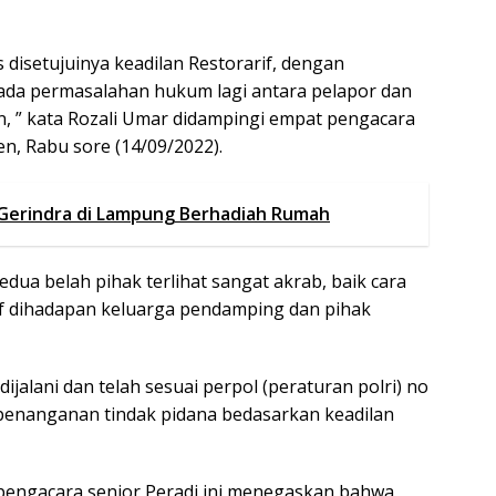
disetujuinya keadilan Restorarif, dengan
k ada permasalahan hukum lagi antara pelapor dan
an, ” kata Rozali Umar didampingi empat pengacara
cen, Rabu sore (14/09/2022).
 Gerindra di Lampung Berhadiah Rumah
kedua belah pihak terlihat sangat akrab, baik cara
f dihadapan keluarga pendamping dan pihak
jalani dan telah sesuai perpol (peraturan polri) no
penanganan tindak pidana bedasarkan keadilan
 pengacara senior Peradi ini menegaskan bahwa