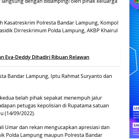
r langsung dengan didampingi oleh pihak keluarga
leh Kasatreskrim Polresta Bandar Lampung, Kompol
Wasidik Dirreskrimum Polda Lampung, AKBP Khairul
dan Eva-Deddy Dihadiri Ribuan Relawan
esta Bandar Lampung, Iptu Rahmat Suryanto dan
if kedua belah pihak sepakat menempuh jalur
dapan petugas kepolisian di Rupatama satuan
 (14/09/2022).
zali Umar dan rekan mengucapkan apresiasi dan
baik Polda Lampung maupun Polresta Bandar