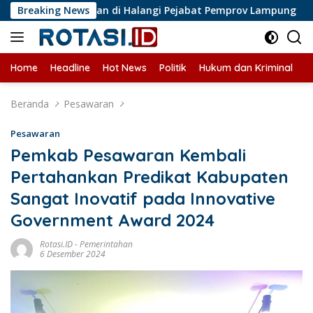
Langsung
Jurnalis Liputan di Halangi Pejabat Pemprov Lampung
Breaking News
P
ke
konten
Home
Headline
Hot News
Politik
Hukum dan Kriminal
U
Beranda
Pesawaran
Pesawaran
Pemkab Pesawaran Kembali
Pertahankan Predikat Kabupaten
Sangat Inovatif pada Innovative
Government Award 2024
Rotasi.ID
-
Pemerintahan
6 Desember 2024