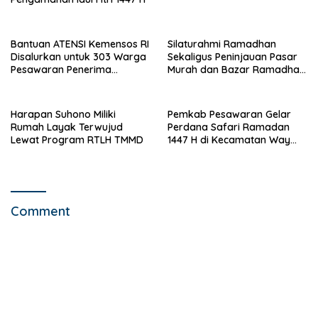
Bantuan ATENSI Kemensos RI
Silaturahmi Ramadhan
Disalurkan untuk 303 Warga
Sekaligus Peninjauan Pasar
Pesawaran Penerima
Murah dan Bazar Ramadhan
Manfaat
di Kecamatan Tegineneng
Harapan Suhono Miliki
Pemkab Pesawaran Gelar
Rumah Layak Terwujud
Perdana Safari Ramadan
Lewat Program RTLH TMMD
1447 H di Kecamatan Way
Khilau dan Way Lima
Comment