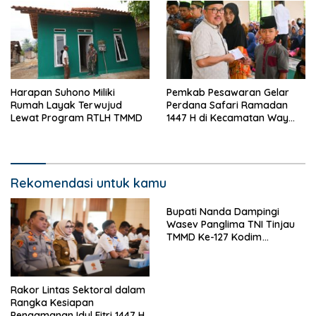
Harapan Suhono Miliki
Pemkab Pesawaran Gelar
Rumah Layak Terwujud
Perdana Safari Ramadan
Lewat Program RTLH TMMD
1447 H di Kecamatan Way
Khilau dan Way Lima
Rekomendasi untuk kamu
Bupati Nanda Dampingi
Wasev Panglima TNI Tinjau
TMMD Ke-127 Kodim
0421/Lampung Selatan
Rakor Lintas Sektoral dalam
Rangka Kesiapan
Pengamanan Idul Fitri 1447 H