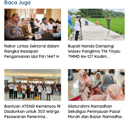
Baca Juga
Bupati Nanda Dampingi
Rakor Lintas Sektoral dalam
Wasev Panglima TNI Tinjau
Rangka Kesiapan
TMMD Ke-127 Kodim
Pengamanan Idul Fitri 1447 H
0421/Lampung Selatan
Bantuan ATENSI Kemensos RI
Silaturahmi Ramadhan
Disalurkan untuk 303 Warga
Sekaligus Peninjauan Pasar
Pesawaran Penerima
Murah dan Bazar Ramadhan
Manfaat
di Kecamatan Tegineneng