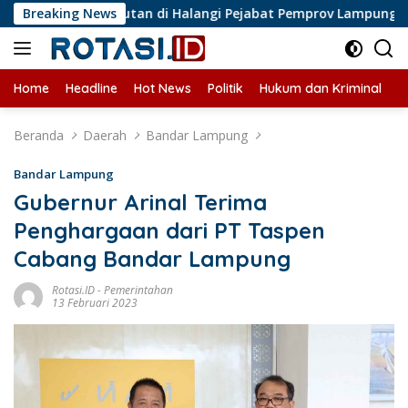
Langsung
Jurnalis Liputan di Halangi Pejabat Pemprov Lampung
Breaking News
P
ke
konten
Home
Headline
Hot News
Politik
Hukum dan Kriminal
U
Beranda
Daerah
Bandar Lampung
Bandar Lampung
Gubernur Arinal Terima
Penghargaan dari PT Taspen
Cabang Bandar Lampung
Rotasi.ID
-
Pemerintahan
13 Februari 2023