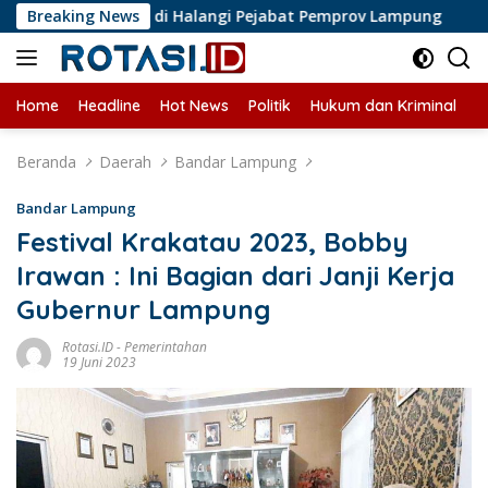
Langsung
 Liputan di Halangi Pejabat Pemprov Lampung
Breaking News
Perkemban
ke
konten
Home
Headline
Hot News
Politik
Hukum dan Kriminal
U
Beranda
Daerah
Bandar Lampung
Bandar Lampung
Festival Krakatau 2023, Bobby
Irawan : Ini Bagian dari Janji Kerja
Gubernur Lampung
Rotasi.ID
-
Pemerintahan
19 Juni 2023