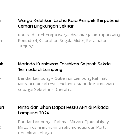
n
Warga Keluhkan Usaha Raja Pempek Berpotensi
Cemari Lingkungan Sekitar
Rotasi.id – Beberapa warga disekitar Jalan Tupai Gang
m
Komado 4, Kelurahan Segala Mider, Kecamatan
Tanjung…
h,
Marindo Kurniawan Torehkan Sejarah Sekda
Termuda di Lampung
-
Bandar Lampung – Gubernur Lampung Rahmat
Mirzani Djausal resmi melantik Marindo Kurniawan
sebagai Sekretaris Daerah…
ri
Mirza dan Jihan Dapat Restu AHY di Pilkada
Lampung 2024
Bandar Lampung – Rahmat Mirzani Djausal (Iyay
D)
Mirza) resmi menerima rekomendasi dari Partai
Demokrat sebagai…