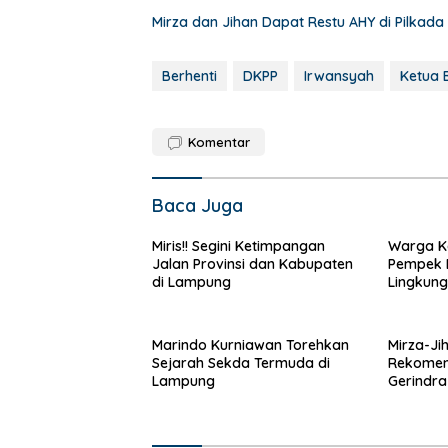
Mirza dan Jihan Dapat Restu AHY di Pilkad
Berhenti
DKPP
Irwansyah
Ketua 
Komentar
Baca Juga
Miris!! Segini Ketimpangan
Warga K
Jalan Provinsi dan Kabupaten
Pempek 
di Lampung
Lingkung
Marindo Kurniawan Torehkan
Mirza-Ji
Sejarah Sekda Termuda di
Rekomen
Lampung
Gerindra