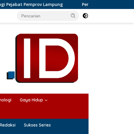
at Pemprov Lampung
Perkembangan Bisnis Karangan Bung
nologi
Gaya Hidup
Redaksi
Sukses Series