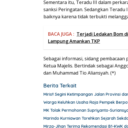
Sementara itu, Teradu III dalam perkar
sanksi Peringatan. Sedangkan Teradu II
baiknya karena tidak terbukti melangg
BACA JUGA :
Terjadi Ledakan Bom d
Lampung Amankan TKP
Sebagai informasi, sidang pembacaan p
Ketua Majelis. Bertindak sebagai Anggo
dan Muhammad Tio Aliansyah. (*)
Berita Terkait
Miris!! Segini Ketimpangan Jalan Provinsi 
Warga Keluhkan Usaha Raja Pempek Berpote
MK Tolak Permohonan Supriyanto-Suriansya
Marindo Kurniawan Torehkan Sejarah Sekd
Mirza-Jihan Terima Rekomendasi B1-KWK da