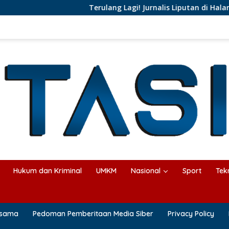
Terulang Lagi! Jurnalis Liputan di Halangi Pejab
Hukum dan Kriminal
UMKM
Nasional
Sport
Tek
asama
Pedoman Pemberitaan Media Siber
Privacy Policy