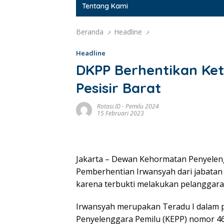
Tentang Kami
Beranda
Headline
Headline
DKPP Berhentikan Ke
Pesisir Barat
Rotasi.ID
-
Pemilu 2024
15 Februari 2023
Jakarta – Dewan Kehormatan Penyelen
Pemberhentian Irwansyah dari jabatan
karena terbukti melakukan pelanggara
Irwansyah merupakan Teradu I dalam 
Penyelenggara Pemilu (KEPP) nomor 46