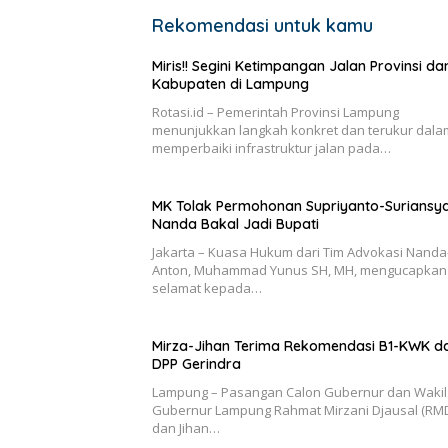
Rekomendasi untuk kamu
Miris!! Segini Ketimpangan Jalan Provinsi da
Kabupaten di Lampung
Rotasi.id – Pemerintah Provinsi Lampung
menunjukkan langkah konkret dan terukur dala
memperbaiki infrastruktur jalan pada…
MK Tolak Permohonan Supriyanto-Suriansya
Nanda Bakal Jadi Bupati
Jakarta – Kuasa Hukum dari Tim Advokasi Nanda
Anton, Muhammad Yunus SH, MH, mengucapkan
selamat kepada…
Mirza-Jihan Terima Rekomendasi B1-KWK da
DPP Gerindra
Lampung – Pasangan Calon Gubernur dan Wakil
Gubernur Lampung Rahmat Mirzani Djausal (RM
dan Jihan…