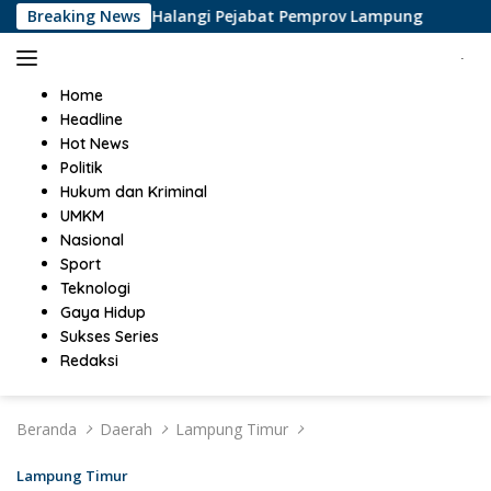
Langsung
lis Liputan di Halangi Pejabat Pemprov Lampung
Breaking News
Perkem
ke
konten
Home
Headline
Hot News
Politik
Hukum dan Kriminal
UMKM
Nasional
Sport
Teknologi
Gaya Hidup
Sukses Series
Redaksi
Beranda
Daerah
Lampung Timur
Lampung Timur