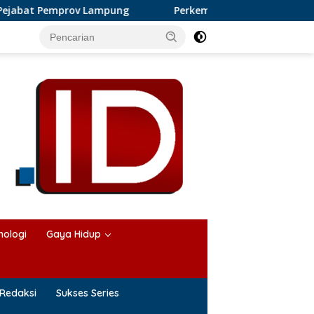
at Pemprov Lampung
Perkembangan Bisnis Karangan Bung
nologi
Gaya Hidup
Redaksi
Sukses Series