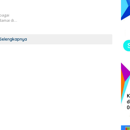
bagai
 damai di…
Selengkapnya