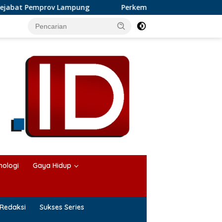
t Pemprov Lampung
Perkembangan Bisnis Karangan Bung
nologi
Gaya Hidup
Redaksi
Sukses Series