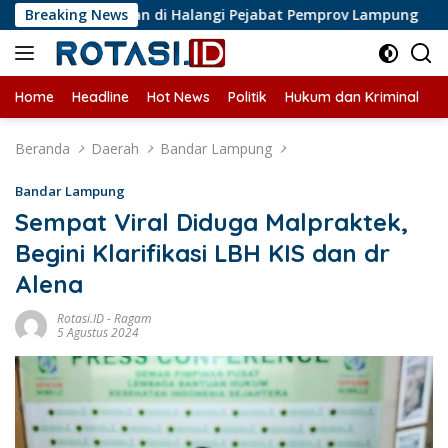
Langsung
is Liputan di Halangi Pejabat Pemprov Lampung
Breaking News
Perkemb
ke
konten
Home
Headline
Hot News
Politik
Hukum dan Kriminal
U
Beranda
Daerah
Bandar Lampung
Bandar Lampung
Sempat Viral Diduga Malpraktek,
Begini Klarifikasi LBH KIS dan dr
Alena
Rotasi.ID
-
Ragam
5 Agustus 2024