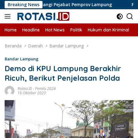
Langsung
Liputan di Halangi Pejabat Pemprov Lampung
Breaking News
Perkembang
ke
konten
Home
Headline
Hot News
Politik
Hukum dan Kriminal
U
Beranda
Daerah
Bandar Lampung
Bandar Lampung
Demo di KPU Lampung Berakhir
Ricuh, Berikut Penjelasan Polda
Rotasi.ID
-
Pemilu 2024
16 Oktober 2023